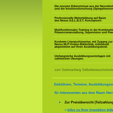
Die neusten Erkenntnisse aus der Neurobio
und der Intuitionsforschung (Spiegelneuron
Professionelle Weiterbildung auf Basis
des Nexus S.E.L.B.S.T. Konzeptes
®
.
Multifunktionales Training in der Kombinat
Präsenzveranstaltung, Supervision und Pee
Konkrete Literaturhinweise, mit Zugang zur
Nexus NLP-Online-Bibliothek, individuell
abgestimmt auf Ihren Ausbildungslevel.
Umfangreiche Ausbildungsunterlagen mit
zahlreichen Übungen.
zum Seitenanfang Selbstbewusstseinstr
Gebühren, Termine, Ausbildungsor
für Interessenten aus dem Raum Herr
Zur Preisübersicht (Teilzahlun
»
Infos zu Ihrer Investition bitt