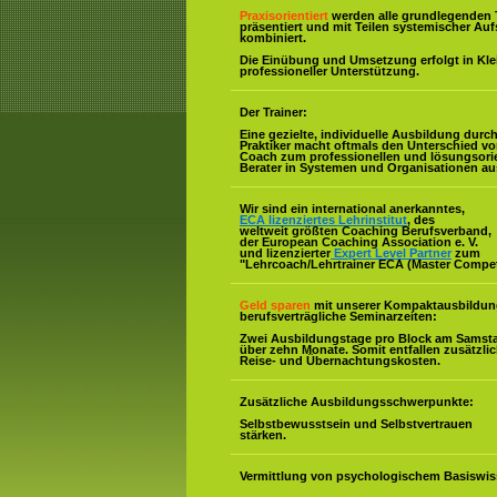
Praxisorientiert
werden alle grundlegenden 
präsentiert und mit Teilen systemischer Auf
kombiniert.
Die Einübung und Umsetzung erfolgt in Kl
professioneller Unterstützung.
Der Trainer:
Eine gezielte, individuelle Ausbildung durc
Praktiker macht oftmals den Unterschied v
Coach zum professionellen und lösungsorie
Berater in Systemen und Organisationen au
Wir sind ein international anerkanntes,
ECA lizenziertes Lehrinstitut
, des
weltweit größten Coaching Berufsverband,
der European Coaching Association e. V.
und lizenzierter
Expert Level Partner
zum
"Lehrcoach/Lehrtrainer ECA (Master Compe
Geld sparen
mit unserer Kompaktausbildun
berufsverträgliche Seminarzeiten:
Zwei Ausbildungstage pro Block am Samst
über zehn Monate. Somit entfallen zusätzli
Reise- und Übernachtungskosten.
Zusätzliche Ausbildungsschwerpunkte:
Selbstbewusstsein und Selbstvertrauen
stärken.
Vermittlung von psychologischem Basiswis