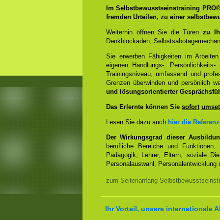
Im Selbstbewusstseinstraining PRO
fremden Urteilen, zu einer selbstbew
Weiterhin öffnen Sie die Türen
zu Ih
Denkblockaden, Selbstsabotagemechani
Sie erwerben Fähigkeiten im Arbeiten
eigenen Handlungs-, Persönlichkeits
Trainingsniveau, umfassend und profes
Grenzen überwinden und persönlich 
und lösungsorientierter Gesprächsfü
Das Erlernte können Sie
sofort
umset
Lesen Sie dazu auch
hier die Referen
Der Wirkungsgrad dieser Ausbildu
berufliche Bereiche und Funktionen,
Pädagogik, Lehrer, Eltern, soziale Di
Personalauswahl, Personalentwicklung u
zum Seitenanfang Selbstbewusstseinstr
Ihr Vorteil, unsere internationale A