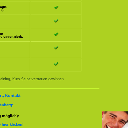
logie
e).
ion
rgruppenarbeit.
aining, Kurs Selbstvertrauen gewinnen
t, Kontakt
enberg:
g möglich):
e hier klicken!