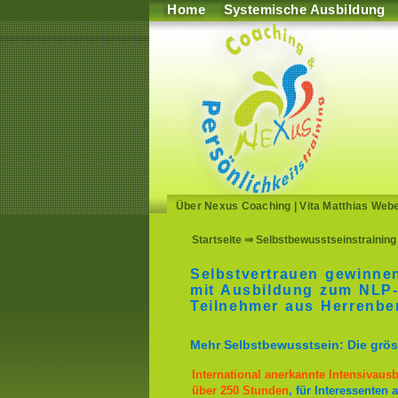
Home
Systemische Ausbildung
Über Nexus Coaching
|
Vita Matthias Web
Startseite
⇒ Selbstbewusstseinstraining 
Selbstvertrauen gewinnen
mit Ausbildung zum NLP-
Teilnehmer aus Herrenbe
Mehr Selbstbewusstsein: Die gröss
International anerkannte Intensivau
über 250 Stunden
, für Interessente