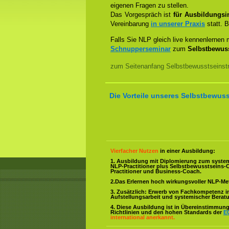
eigenen Fragen zu stellen.
Das Vorgespräch ist
für Ausbildungsin
Vereinbarung
in unserer Praxis
statt. B
Falls Sie NLP gleich live kennenlernen
Schnupperseminar
zum
Selbstbewuss
zum Seitenanfang Selbstbewusstseinstr
Die Vorteile unseres Selbstbewuss
Vierfacher Nutzen
in einer Ausbildung:
1. Ausbildung mit Diplomierung zum syste
NLP-Practitioner plus Selbstbewusstseins-
Practitioner und Business-Coach.
2.Das Erlernen hoch wirkungsvoller NLP-M
3. Zusätzlich: Erwerb von Fachkompetenz i
Aufstellungsarbeit und systemischer Berat
4. Diese Ausbildung ist in Übereinstimmung 
Richtlinien und den hohen Standards der
E
international anerkannt.