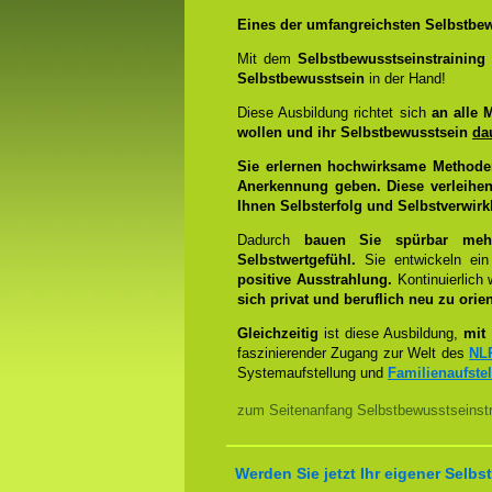
Eines der umfangreichsten Selbstbew
Mit dem
Selbstbewusstseinstrainin
Selbstbewusstsein
in der Hand!
Diese Ausbildung richtet sich
an alle 
wollen und ihr Selbstbewusstsein
da
Sie erlernen hochwirksame Methode
Anerkennung geben. Diese verleihen
Ihnen Selbsterfolg und Selbstverwirk
Dadurch
bauen Sie spürbar mehr 
Selbstwertgefühl.
Sie entwickeln ein
positive Ausstrahlung.
Kontinuierlich
sich privat und beruflich neu zu orien
Gleichzeitig
ist diese Ausbildung,
mit 
faszinierender Zugang zur Welt des
NL
Systemaufstellung und
Familienaufste
zum Seitenanfang Selbstbewusstseinstr
Werden Sie jetzt Ihr eigener Sel