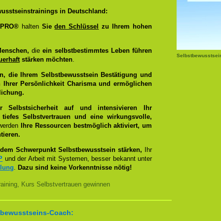
usstseinstrainings in Deutschland:
g PRO®
halten
Sie
den Schlüssel
zu Ihrem hohen
Menschen,
die
ein selbstbestimmtes Leben führen
Selbstbewusstsei
uerhaft
stärken möchten
.
n, die Ihrem Selbstbewusstsein Bestätigung und
 Ihrer Persönlichkeit Charisma und ermöglichen
lichung.
Selbstsicherheit auf und intensivieren Ihr
tiefes Selbstvertrauen und eine wirkungsvolle,
 werden
Ihre Ressourcen bestmöglich aktiviert, um
tieren.
dem Schwerpunkt Selbstbewusstsein stärken,
Ihr
P
und der Arbeit mit Systemen, besser bekannt unter
llung
.
Dazu sind keine Vorkenntnisse nötig!
aining, Kurs Selbstvertrauen gewinnen
bstbewusstseins-Coach: