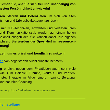
®
lernen Sie,
wie Sie sich frei und unabhängig von
ussten Persönlichkeit entwickeln!
ren Stärken und Potenzialen
um sich von alten
smen und Erfolgsboykotteuren zu lösen.
 mit NLP-Techniken, entwerfen und vertiefen Ihren
- und Kommunikationsstil, werden auf einem hohen
sionell ausgebildet. Sie können dabei Ihre eigenen
wachsen.
Sie werden
der Spezialist
in ressourcen-
hrung!
zen
, um es privat und beruflich zu nutzen!
zen
von begeisterten Ausbildungsteilnehmern.
ng
erreicht neben dem Privatleben auch sehr viele
 wie zum Beispiel Führung, Verkauf und Vertrieb,
enste, Therapie im Allgemeinen, Training, Beratung,
nd natürlich Coaching.
aining, Kurs Selbstvertrauen gewinnen
lleinstellung: