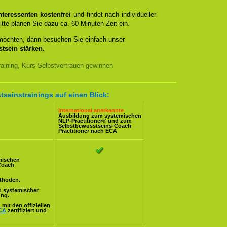
teressenten kostenfrei
und findet nach individueller
itte planen Sie dazu ca. 60 Minuten Zeit ein.
 möchten, dann besuchen Sie einfach unser
tsein stärken.
aining, Kurs Selbstvertrauen gewinnen
tseinstrainings auf einen Blick:
International anerkannte
Ausbildung zum systemischen
NLP-Practitioner
® und zum
Selbstbewusstseins-Coach
Practitioner nach
ECA
mischen
Coach
ethoden.
n systemischer
ung.
mit den offiziellen
CA
zertifiziert und