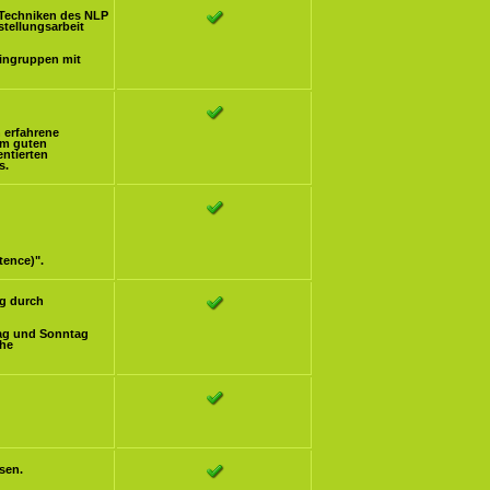
Techniken des NLP
stellungsarbeit
eingruppen mit
h erfahrene
om guten
ntierten
s.
tence)".
g durch
ag und Sonntag
che
sen.