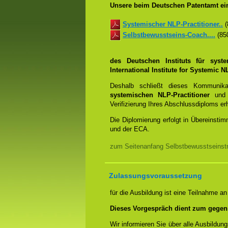
Unsere beim Deutschen Patentamt ein
Systemischer NLP-Practitioner..
(
Selbstbewusstseins-Coach....
(850
des Deutschen Instituts für syst
International Institute for Systemic
Deshalb schließt dieses Kommunik
systemischen NLP-Practitioner
un
Verifizierung Ihres Abschlussdiploms e
Die Diplomierung erfolgt in Übereins
und der ECA.
zum Seitenanfang Selbstbewusstseinstr
Zulassungsvoraussetzung
für die Ausbildung ist eine Teilnahme a
Dieses Vorgespräch dient zum gegen
Wir informieren Sie über alle Ausbildu