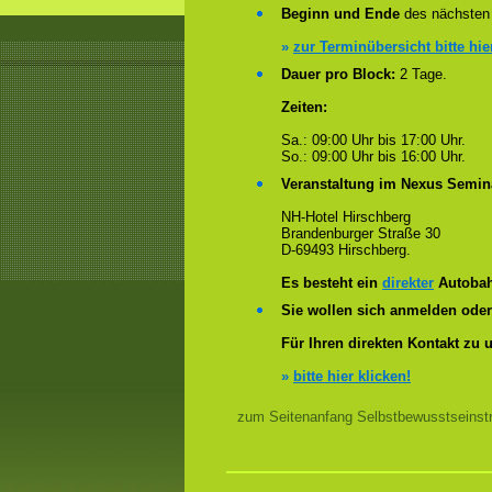
Beginn und Ende
des nächsten 
»
zur Terminübersicht bitte hie
Dauer pro Block:
2 Tage.
Zeiten:
Sa.: 09:00 Uhr bis 17:00 Uhr.
So.: 09:00 Uhr bis 16:00 Uhr.
Veranstaltung im Nexus Semin
NH-Hotel Hirschberg
Brandenburger Straße 30
D-69493 Hirschberg.
Es besteht ein
direkter
Autobah
Sie wollen sich anmelden ode
Für Ihren direkten Kontakt zu 
»
bitte hier klicken!
zum Seitenanfang Selbstbewusstseinstr