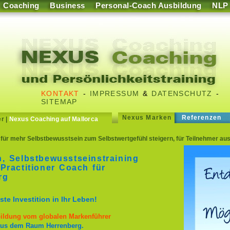
Coaching
Business
Personal-Coach Ausbildung
NLP
KONTAKT
-
IMPRESSUM
&
DATENSCHUTZ
-
SITEMAP
Nexus Marken
Referenzen
er
|
Nexus Coaching auf Mallorca
für mehr Selbstbewusstsein zum Selbstwertgefühl steigern, für Teilnehmer au
, Selbstbewusstseinstraining
Practitioner Coach für
rg
te Investition in Ihr Leben!
sbildung vom globalen Markenführer
n aus dem Raum Herrenberg.