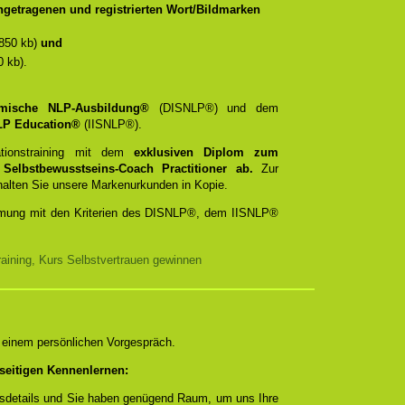
getragenen und registrierten Wort/Bildmarken
850 kb)
und
 kb).
emische NLP-Ausbildung®
(DISNLP®) und dem
 NLP Education®
(IISNLP®).
ationstraining mit dem
exklusiven Diplom zum
d
Selbstbewusstseins-Coach Practitioner ab.
Zur
rhalten Sie unsere Markenurkunden in Kopie.
timmung mit den Kriterien des DISNLP®, dem IISNLP®
aining, Kurs Selbstvertrauen gewinnen
n einem persönlichen Vorgespräch.
seitigen Kennenlernen:
ngsdetails und Sie haben genügend Raum, um uns Ihre