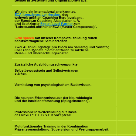
Berater in Systemen und Organisationen aus.
Wir sind ein international anerkanntes,
ECA lizenziertes Lehrinstitut
, des
weltweit größten Coaching Berufsverband,
der European Coaching Association e. V.
und lizenzierter
Expert Level Partner
zum
"Lehrcoach/Lehrtrainer ECA (Master Competence)".
Geld sparen
mit unserer Kompaktausbildung durch
berufsverträgliche Seminarzeiten:
Zwei Ausbildungstage pro Block am Samstag und Sonntag
über zehn Monate. Somit entfallen zusätzliche
Reise- und Übernachtungskosten.
Zusätzliche Ausbildungsschwerpunkte:
Selbstbewusstsein und Selbstvertrauen
stärken.
Vermittlung von psychologischem Basiswissen.
Die neusten Erkenntnisse aus der Neurobiologie
und der Intuitionsforschung (Spiegelneurone).
Professionelle Weiterbildung auf Basis
des Nexus S.E.L.B.S.T. Konzeptes
®
.
Multifunktionales Training in der Kombination
Präsenzveranstaltung, Supervision und Peergruppenarbeit.