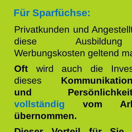
Für Sparfüchse:
Privatkunden und Angestel
diese Ausbildu
Werbungskosten geltend m
Oft
wird auch die Invest
dieses
Kommunikation
und Persönlichkeitst
vollständig
vom Arbei
übernommen.
Dieser Vorteil für Sie r