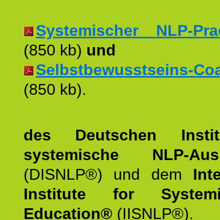
Systemischer NLP-Pract
(850 kb)
und
Selbstbewusstseins-Coac
(850 kb).
des Deutschen Instit
systemische NLP-Ausb
(DISNLP®) und dem
Int
Institute for Syste
Education®
(IISNLP®).