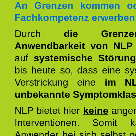
An Grenzen kommen od
Fachkompetenz erwerben
Durch
die Grenz
Anwendbarkeit von NLP
auf
systemische Störun
bis heute so, dass eine s
Verstrickung eine
im NL
unbekannte Symptomkla
NLP bietet hier
keine
ange
Interventionen. Somit 
Anwender bei sich selbst o