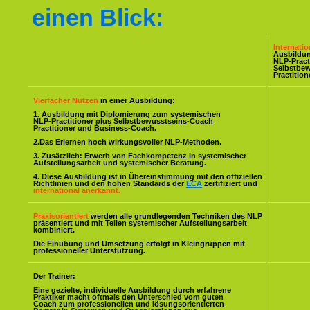
einen Blick:
Internati
Ausbildu
NLP-Pract
Selbstbe
Practitio
Vierfacher Nutzen
in einer Ausbildung:
1. Ausbildung mit Diplomierung zum systemischen
NLP-Practitioner plus Selbstbewusstseins-Coach
Practitioner und Business-Coach.
2.Das Erlernen hoch wirkungsvoller NLP-Methoden.
3. Zusätzlich: Erwerb von Fachkompetenz in systemischer
Aufstellungsarbeit und systemischer Beratung.
4. Diese Ausbildung ist in Übereinstimmung mit den offiziellen
Richtlinien und den hohen Standards der
ECA
zertifiziert und
international anerkannt.
Praxisorientiert
werden alle grundlegenden Techniken des NLP
präsentiert und mit Teilen systemischer Aufstellungsarbeit
kombiniert.
Die Einübung und Umsetzung erfolgt in Kleingruppen mit
professioneller Unterstützung.
Der Trainer:
Eine gezielte, individuelle Ausbildung durch erfahrene
Praktiker macht oftmals den Unterschied vom guten
Coach zum professionellen und lösungsorientierten