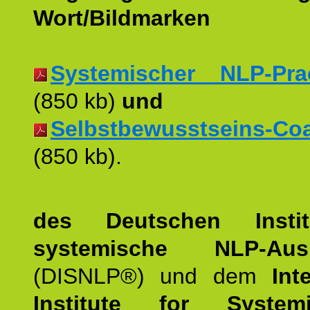
Wort/Bildmarken
Systemischer NLP-Pract
(850 kb)
und
Selbstbewusstseins-Coac
(850 kb).
des Deutschen Instit
systemische NLP-Ausb
(DISNLP®) und dem
Int
Institute for Syste