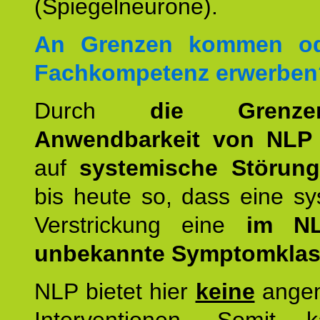
(Spiegelneurone).
An Grenzen kommen od
Fachkompetenz erwerben
Durch
die Grenz
Anwendbarkeit von NLP
auf
systemische Störun
bis heute so, dass eine s
Verstrickung eine
im NL
unbekannte Symptomkla
NLP bietet hier
keine
ange