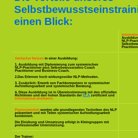
Selbstbewusstseinstrain
einen Blick:
Internati
Ausbildu
NLP-Pract
Selbstbe
Practitio
Vierfacher Nutzen
in einer Ausbildung:
1. Ausbildung mit Diplomierung zum systemischen
NLP-Practitioner plus Selbstbewusstseins-Coach
Practitioner und Business-Coach.
2.Das Erlernen hoch wirkungsvoller NLP-Methoden.
3. Zusätzlich: Erwerb von Fachkompetenz in systemischer
Aufstellungsarbeit und systemischer Beratung.
4. Diese Ausbildung ist in Übereinstimmung mit den offiziellen
Richtlinien und den hohen Standards der
ECA
zertifiziert und
international anerkannt.
Praxisorientiert
werden alle grundlegenden Techniken des NLP
präsentiert und mit Teilen systemischer Aufstellungsarbeit
kombiniert.
Die Einübung und Umsetzung erfolgt in Kleingruppen mit
professioneller Unterstützung.
Der Trainer: