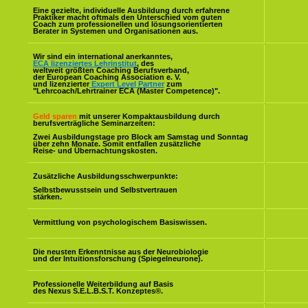
Eine gezielte, individuelle Ausbildung durch erfahrene
Praktiker macht oftmals den Unterschied vom guten
Coach zum professionellen und lösungsorientierten
Berater in Systemen und Organisationen aus.
Wir sind ein international anerkanntes,
ECA lizenziertes Lehrinstitut
, des
weltweit größten Coaching Berufsverband,
der European Coaching Association e. V.
und lizenzierter
Expert Level Partner
zum
"Lehrcoach/Lehrtrainer ECA (Master Competence)".
Geld sparen
mit unserer Kompaktausbildung durch
berufsverträgliche Seminarzeiten:
Zwei Ausbildungstage pro Block am Samstag und Sonntag
über zehn Monate. Somit entfallen zusätzliche
Reise- und Übernachtungskosten.
Zusätzliche Ausbildungsschwerpunkte:
Selbstbewusstsein und Selbstvertrauen
stärken.
Vermittlung von psychologischem Basiswissen.
Die neusten Erkenntnisse aus der Neurobiologie
und der Intuitionsforschung (Spiegelneurone).
Professionelle Weiterbildung auf Basis
des Nexus S.E.L.B.S.T. Konzeptes
®
.