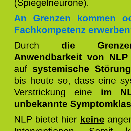
(Spiegelneurone).
An Grenzen kommen od
Fachkompetenz erwerben
Durch
die Grenz
Anwendbarkeit von NLP
auf
systemische Störun
bis heute so, dass eine s
Verstrickung eine
im NL
unbekannte Symptomkla
NLP bietet hier
keine
ange