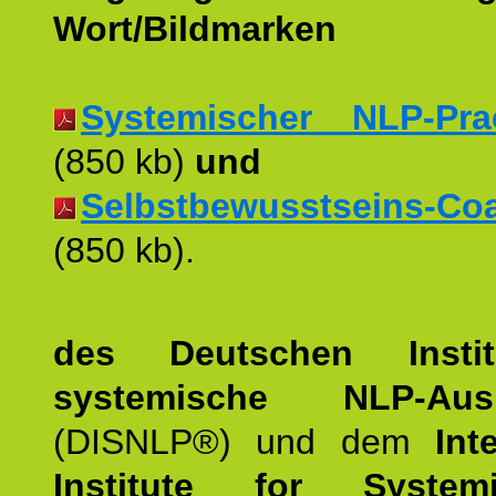
Wort/Bildmarken
Systemischer NLP-Pract
(850 kb)
und
Selbstbewusstseins-Coac
(850 kb).
des Deutschen Instit
systemische NLP-Ausb
(DISNLP®) und dem
Int
Institute for Syste