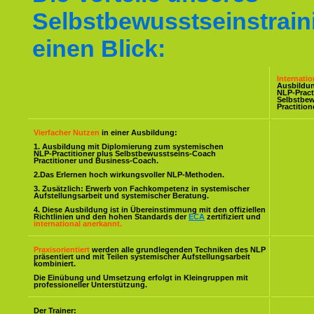
Selbstbewusstseinstrain
einen Blick:
Internati
Ausbildu
NLP-Pract
Selbstbe
Practitio
Vierfacher Nutzen
in einer Ausbildung:
1. Ausbildung mit Diplomierung zum systemischen
NLP-Practitioner plus Selbstbewusstseins-Coach
Practitioner und Business-Coach.
2.Das Erlernen hoch wirkungsvoller NLP-Methoden.
3. Zusätzlich: Erwerb von Fachkompetenz in systemischer
Aufstellungsarbeit und systemischer Beratung.
4. Diese Ausbildung ist in Übereinstimmung mit den offiziellen
Richtlinien und den hohen Standards der
ECA
zertifiziert und
international anerkannt.
Praxisorientiert
werden alle grundlegenden Techniken des NLP
präsentiert und mit Teilen systemischer Aufstellungsarbeit
kombiniert.
Die Einübung und Umsetzung erfolgt in Kleingruppen mit
professioneller Unterstützung.
Der Trainer: