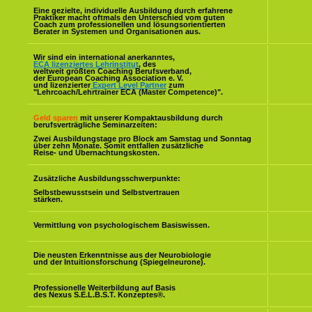
Eine gezielte, individuelle Ausbildung durch erfahrene
Praktiker macht oftmals den Unterschied vom guten
Coach zum professionellen und lösungsorientierten
Berater in Systemen und Organisationen aus.
Wir sind ein international anerkanntes,
ECA lizenziertes Lehrinstitut
, des
weltweit größten Coaching Berufsverband,
der European Coaching Association e. V.
und lizenzierter
Expert Level Partner
zum
"Lehrcoach/Lehrtrainer ECA (Master Competence)".
Geld sparen
mit unserer Kompaktausbildung durch
berufsverträgliche Seminarzeiten:
Zwei Ausbildungstage pro Block am Samstag und Sonntag
über zehn Monate. Somit entfallen zusätzliche
Reise- und Übernachtungskosten.
Zusätzliche Ausbildungsschwerpunkte:
Selbstbewusstsein und Selbstvertrauen
stärken.
Vermittlung von psychologischem Basiswissen.
Die neusten Erkenntnisse aus der Neurobiologie
und der Intuitionsforschung (Spiegelneurone).
Professionelle Weiterbildung auf Basis
des Nexus S.E.L.B.S.T. Konzeptes
®
.