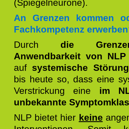
(Spiegelneurone).
An Grenzen kommen od
Fachkompetenz erwerben
Durch
die Grenz
Anwendbarkeit von NLP
auf
systemische Störun
bis heute so, dass eine s
Verstrickung eine
im NL
unbekannte Symptomkla
NLP bietet hier
keine
ange