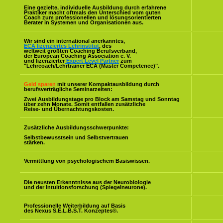
Eine gezielte, individuelle Ausbildung durch erfahrene
Praktiker macht oftmals den Unterschied vom guten
Coach zum professionellen und lösungsorientierten
Berater in Systemen und Organisationen aus.
Wir sind ein international anerkanntes,
ECA lizenziertes Lehrinstitut
, des
weltweit größten Coaching Berufsverband,
der European Coaching Association e. V.
und lizenzierter
Expert Level Partner
zum
"Lehrcoach/Lehrtrainer ECA (Master Competence)".
Geld sparen
mit unserer Kompaktausbildung durch
berufsverträgliche Seminarzeiten:
Zwei Ausbildungstage pro Block am Samstag und Sonntag
über zehn Monate. Somit entfallen zusätzliche
Reise- und Übernachtungskosten.
Zusätzliche Ausbildungsschwerpunkte:
Selbstbewusstsein und Selbstvertrauen
stärken.
Vermittlung von psychologischem Basiswissen.
Die neusten Erkenntnisse aus der Neurobiologie
und der Intuitionsforschung (Spiegelneurone).
Professionelle Weiterbildung auf Basis
des Nexus S.E.L.B.S.T. Konzeptes
®
.