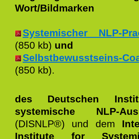
Wort/Bildmarken
Systemischer NLP-Pract
(850 kb)
und
Selbstbewusstseins-Coac
(850 kb).
des Deutschen Instit
systemische NLP-Ausb
(DISNLP®) und dem
Int
Institute for Syste