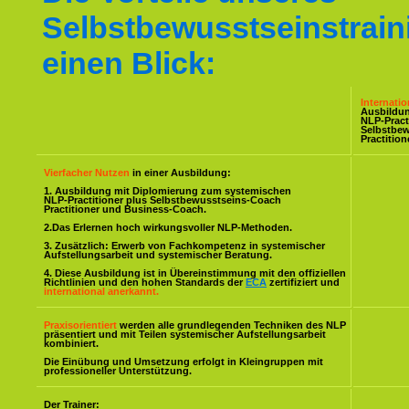
Selbstbewusstseinstrain
einen Blick:
Internati
Ausbildu
NLP-Pract
Selbstbe
Practitio
Vierfacher Nutzen
in einer Ausbildung:
1. Ausbildung mit Diplomierung zum systemischen
NLP-Practitioner plus Selbstbewusstseins-Coach
Practitioner und Business-Coach.
2.Das Erlernen hoch wirkungsvoller NLP-Methoden.
3. Zusätzlich: Erwerb von Fachkompetenz in systemischer
Aufstellungsarbeit und systemischer Beratung.
4. Diese Ausbildung ist in Übereinstimmung mit den offiziellen
Richtlinien und den hohen Standards der
ECA
zertifiziert und
international anerkannt.
Praxisorientiert
werden alle grundlegenden Techniken des NLP
präsentiert und mit Teilen systemischer Aufstellungsarbeit
kombiniert.
Die Einübung und Umsetzung erfolgt in Kleingruppen mit
professioneller Unterstützung.
Der Trainer: