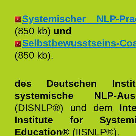
Systemischer NLP-Pract
(850 kb)
und
Selbstbewusstseins-Coac
(850 kb).
des Deutschen Instit
systemische NLP-Ausb
(DISNLP®) und dem
Int
Institute for Syste
Education®
(IISNLP®).