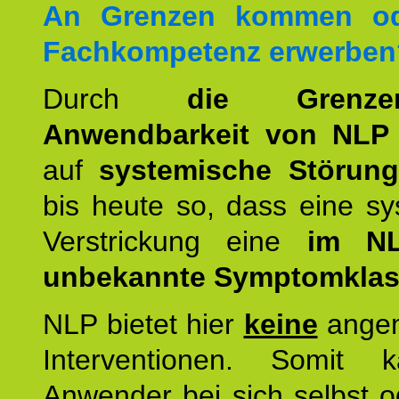
An Grenzen kommen od
Fachkompetenz erwerben
Durch
die Grenz
Anwendbarkeit von NLP
auf
systemische Störun
bis heute so, dass eine s
Verstrickung eine
im NL
unbekannte Symptomkla
NLP bietet hier
keine
ange
Interventionen. Somit 
Anwender bei sich selbst o