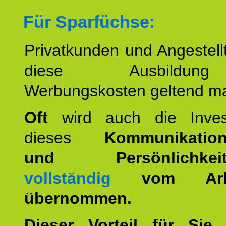
Für Sparfüchse:
Privatkunden und Angestel
diese Ausbildu
Werbungskosten geltend m
Oft
wird auch die Invest
dieses
Kommunikation
und Persönlichkeitst
vollständig
vom Arbei
übernommen.
Dieser Vorteil für Sie r