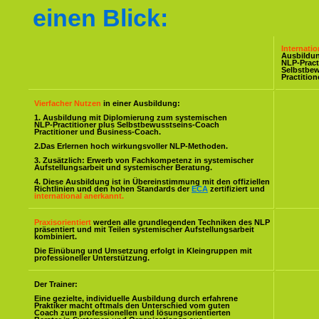
einen Blick:
Internati
Ausbildu
NLP-Pract
Selbstbe
Practitio
Vierfacher Nutzen
in einer Ausbildung:
1. Ausbildung mit Diplomierung zum systemischen
NLP-Practitioner plus Selbstbewusstseins-Coach
Practitioner und Business-Coach.
2.Das Erlernen hoch wirkungsvoller NLP-Methoden.
3. Zusätzlich: Erwerb von Fachkompetenz in systemischer
Aufstellungsarbeit und systemischer Beratung.
4. Diese Ausbildung ist in Übereinstimmung mit den offiziellen
Richtlinien und den hohen Standards der
ECA
zertifiziert und
international anerkannt.
Praxisorientiert
werden alle grundlegenden Techniken des NLP
präsentiert und mit Teilen systemischer Aufstellungsarbeit
kombiniert.
Die Einübung und Umsetzung erfolgt in Kleingruppen mit
professioneller Unterstützung.
Der Trainer:
Eine gezielte, individuelle Ausbildung durch erfahrene
Praktiker macht oftmals den Unterschied vom guten
Coach zum professionellen und lösungsorientierten