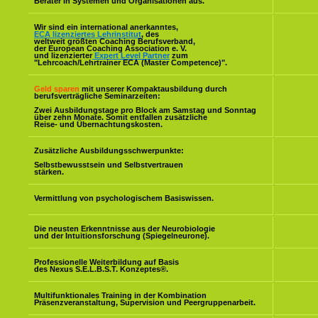
Berater in Systemen und Organisationen aus.
Wir sind ein international anerkanntes,
ECA lizenziertes Lehrinstitut
, des
weltweit größten Coaching Berufsverband,
der European Coaching Association e. V.
und lizenzierter
Expert Level Partner
zum
"Lehrcoach/Lehrtrainer ECA (Master Competence)".
Geld sparen
mit unserer Kompaktausbildung durch
berufsverträgliche Seminarzeiten:
Zwei Ausbildungstage pro Block am Samstag und Sonntag
über zehn Monate. Somit entfallen zusätzliche
Reise- und Übernachtungskosten.
Zusätzliche Ausbildungsschwerpunkte:
Selbstbewusstsein und Selbstvertrauen
stärken.
Vermittlung von psychologischem Basiswissen.
Die neusten Erkenntnisse aus der Neurobiologie
und der Intuitionsforschung (Spiegelneurone).
Professionelle Weiterbildung auf Basis
des Nexus S.E.L.B.S.T. Konzeptes
®
.
Multifunktionales Training in der Kombination
Präsenzveranstaltung, Supervision und Peergruppenarbeit.