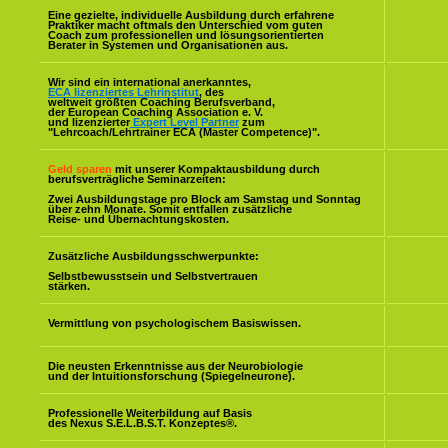
Eine gezielte, individuelle Ausbildung durch erfahrene
Praktiker macht oftmals den Unterschied vom guten
Coach zum professionellen und lösungsorientierten
Berater in Systemen und Organisationen aus.
Wir sind ein international anerkanntes,
ECA lizenziertes Lehrinstitut
, des
weltweit größten Coaching Berufsverband,
der European Coaching Association e. V.
und lizenzierter
Expert Level Partner
zum
"Lehrcoach/Lehrtrainer ECA (Master Competence)".
Geld sparen
mit unserer Kompaktausbildung durch
berufsverträgliche Seminarzeiten:
Zwei Ausbildungstage pro Block am Samstag und Sonntag
über zehn Monate. Somit entfallen zusätzliche
Reise- und Übernachtungskosten.
Zusätzliche Ausbildungsschwerpunkte:
Selbstbewusstsein und Selbstvertrauen
stärken.
Vermittlung von psychologischem Basiswissen.
Die neusten Erkenntnisse aus der Neurobiologie
und der Intuitionsforschung (Spiegelneurone).
Professionelle Weiterbildung auf Basis
des Nexus S.E.L.B.S.T. Konzeptes
®
.