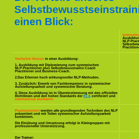
Selbstbewusstseinstrain
einen Blick:
Internati
Ausbildu
NLP-Pract
Selbstbe
Practitio
Vierfacher Nutzen
in einer Ausbildung:
1. Ausbildung mit Diplomierung zum systemischen
NLP-Practitioner plus Selbstbewusstseins-Coach
Practitioner und Business-Coach.
2.Das Erlernen hoch wirkungsvoller NLP-Methoden.
3. Zusätzlich: Erwerb von Fachkompetenz in systemischer
Aufstellungsarbeit und systemischer Beratung.
4. Diese Ausbildung ist in Übereinstimmung mit den offiziellen
Richtlinien und den hohen Standards der
ECA
zertifiziert und
international anerkannt.
Praxisorientiert
werden alle grundlegenden Techniken des NLP
präsentiert und mit Teilen systemischer Aufstellungsarbeit
kombiniert.
Die Einübung und Umsetzung erfolgt in Kleingruppen mit
professioneller Unterstützung.
Der Trainer: