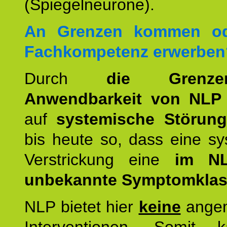
(Spiegelneurone).
An Grenzen kommen od
Fachkompetenz erwerben
Durch
die Grenz
Anwendbarkeit von NLP
auf
systemische Störun
bis heute so, dass eine s
Verstrickung eine
im NL
unbekannte Symptomkla
NLP bietet hier
keine
ange