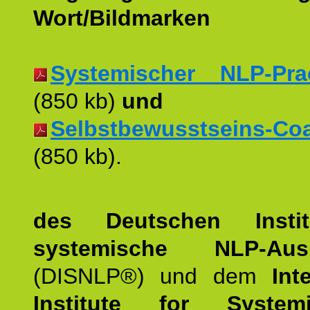
Wort/Bildmarken
Systemischer NLP-Pract
(850 kb)
und
Selbstbewusstseins-Coac
(850 kb).
des Deutschen Instit
systemische NLP-Ausb
(DISNLP®) und dem
Int
Institute for Syste